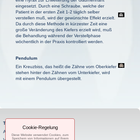
eingesetzt. Durch eine Schraube, welche der
Patient in der ersten Zeit 1-2 täglich selber
verstellen muß, wird der gewünschte Effekt erzielt.
Da durch diese Methode in kürzester Zeit eine
große Veränderung des Kiefers erzielt wird, muß
die Behandlung während der Verstellphase
wöchentlich in der Praxis kontrolliert werden.
Pendulum
Ein Kreuzbiss, das heißt die Zähne vom Oberkiefer
stehen hinter den Zähnen vom Unterkiefer, wird
mit einem Pendulum übergestellt.
Telefon:
Cookie-Regelung
Anmeldung
: 04421 / 33001
Diese Website verwendet Cookies, zum
Speichern von Informationen auf Ihrem
Verwaltung:
04421 / 33002